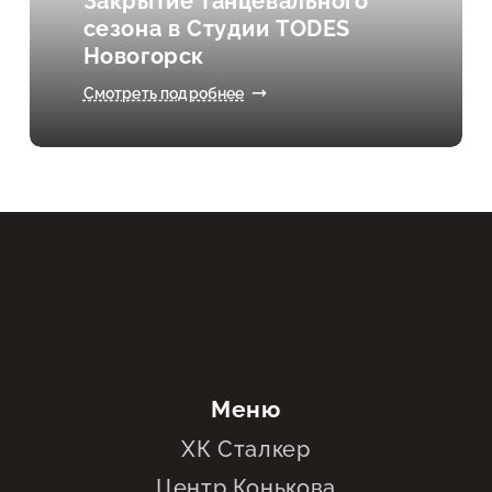
Закрытие танцевального
сезона в Студии TODES
Новогорск
Смотреть подробнее
Меню
ХК Сталкер
Центр Конькова