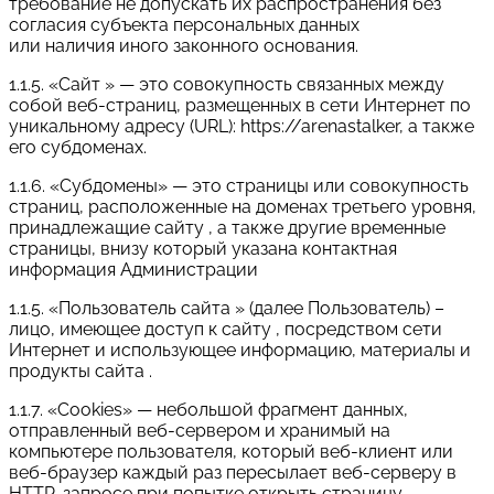
требование не допускать их распространения без
согласия субъекта персональных данных
или наличия иного законного основания.
1.1.5. «Сайт » — это совокупность связанных между
собой веб-страниц, размещенных в сети Интернет по
уникальному адресу (URL): https://arenastalker, а также
его субдоменах.
1.1.6. «Субдомены» — это страницы или совокупность
страниц, расположенные на доменах третьего уровня,
принадлежащие сайту , а также другие временные
страницы, внизу который указана контактная
информация Администрации
1.1.5. «Пользователь сайта » (далее Пользователь) –
лицо, имеющее доступ к сайту , посредством сети
Интернет и использующее информацию, материалы и
продукты сайта .
1.1.7. «Cookies» — небольшой фрагмент данных,
отправленный веб-сервером и хранимый на
компьютере пользователя, который веб-клиент или
веб-браузер каждый раз пересылает веб-серверу в
HTTP-запросе при попытке открыть страницу