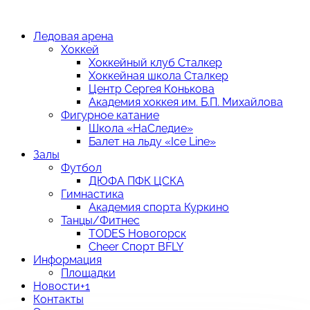
Ледовая арена
Хоккей
Хоккейный клуб Сталкер
Хоккейная школа Сталкер
Центр Сергея Конькова
Академия хоккея им. Б.П. Михайлова
Фигурное катание
Школа «НаСледие»
Балет на льду «Ice Line»
Залы
Футбол
ДЮФА ПФК ЦСКА
Гимнастика
Академия спорта Куркино
Танцы/Фитнес
TODES Новогорск
Cheer Спорт BFLY
Информация
Площадки
Новости
+1
Контакты