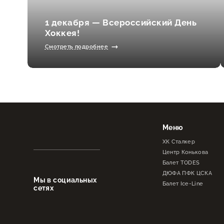
1 декабря — Всероссийский День
Хоккея!
Смотреть подробнее
Меню
ХК Сталкер
Центр Конькова
Балет TODES
ДЮФА ПФК ЦСКА
Мы в социальных
Балет Ice-Line
сетях