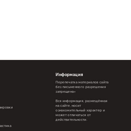
Информация
Перепечатка материалов сайта
без письменного разрешения
запрещена»
н
Вся информация, размещённая
на сайте, носит
нировки
ознакомительный характер и
может отличаться от
действительности.
астика