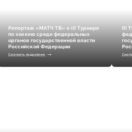
Репортаж «МАТЧ ТВ» о III Турнире
III
по хоккею среди федеральных
фед
органов государственной власти
гос
Российской Федерации
Рос
Смотреть подробнее
Смот