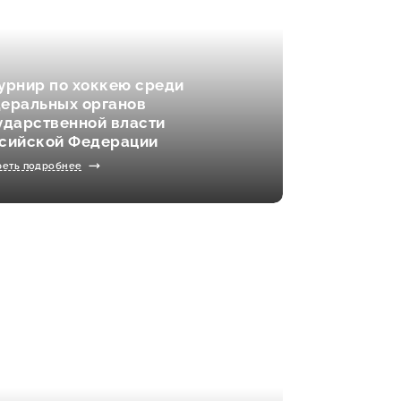
 Турнир по хоккею среди
еральных органов
ударственной власти
сийской Федерации
реть подробнее