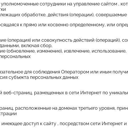
– уполномоченные сотрудники на управление сайтом , ко
тки
длежащих обработке, действия (операции), совершаемые
носящаяся к прямо или косвенно определенному, или опр
вие (операция) или совокупность действий (операций),
данными, включая сбор,
ие (обновление, изменение), извлечение, использование,
 персональных
обязательное для соблюдения Оператором или иным полу
асия субъекта персональных данных
й веб-страниц, размещенных в сети Интернет по уникальном
траниц, расположенные на доменах третьего уровня, при
страции
ицо, имеющее доступ к сайту , посредством сети Интерне