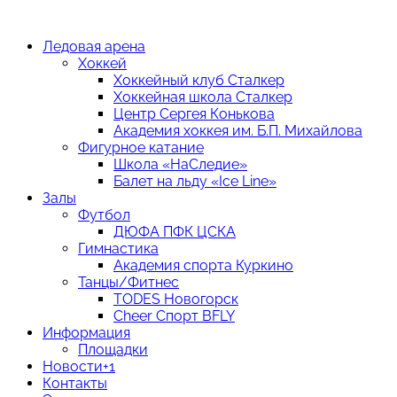
Ледовая арена
Хоккей
Хоккейный клуб Сталкер
Хоккейная школа Сталкер
Центр Сергея Конькова
Академия хоккея им. Б.П. Михайлова
Фигурное катание
Школа «НаСледие»
Балет на льду «Ice Line»
Залы
Футбол
ДЮФА ПФК ЦСКА
Гимнастика
Академия спорта Куркино
Танцы/Фитнес
TODES Новогорск
Cheer Спорт BFLY
Информация
Площадки
Новости
+1
Контакты