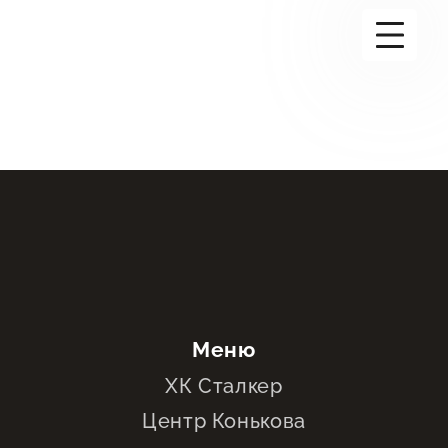
+7(995)888-23-11
Ледовая арена
Залы
Информация
+1
Новости
Контакты
Меню
Элемент меню
ХК Сталкер
Центр Конькова