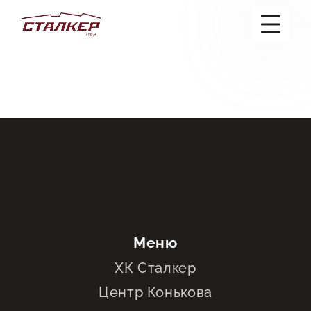
+7(995)888-23-11
Ледовая арена
Залы
Информация
+1
Новости
Контакты
Меню
Элемент меню
ХК Сталкер
Центр Конькова