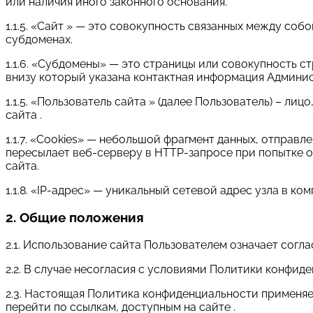
или наличия иного законного основания.
1.1.5. «Сайт » — это совокупность связанных между собо
субдоменах.
1.1.6. «Субдомены» — это страницы или совокупность с
внизу который указана контактная информация Админи
1.1.5. «Пользователь сайта » (далее Пользователь) – л
сайта .
1.1.7. «Cookies» — небольшой фрагмент данных, отправ
пересылает веб-серверу в HTTP-запросе при попытке 
сайта.
1.1.8. «IP-адрес» — уникальный сетевой адрес узла в ко
2. Общие положения
2.1. Использование сайта Пользователем означает сог
2.2. В случае несогласия с условиями Политики конфид
2.3. Настоящая Политика конфиденциальности применяетс
перейти по ссылкам, доступным на сайте .