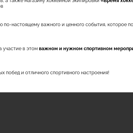
в, а также магазину хоккейной экипировки
«Время хокк
ов
ью по-настоящему важного и ценного события, которое п
а участие в этом
важном и нужном спортивном меропр
х побед и отличного спортивного настроения!