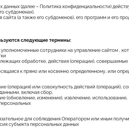
данных (далее – Политика конфиденциальности) действу
го субдоменах),
сайта (а также его субдоменов), его программ и его про
льзуются следующие термины:
– уполномоченные сотрудники на управление сайтом , ко
тки
длежащих обработке, действия (операции), совершаемые
носящаяся к прямо или косвенно определенному, или опр
вие (операция) или совокупность действий (операций),
данными, включая сбор,
ие (обновление, изменение), извлечение, использование,
 персональных
обязательное для соблюдения Оператором или иным полу
асия субъекта персональных данных