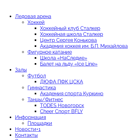
Ледовая арена
Хоккей
Хоккейный клуб Сталкер
Хоккейная школа Сталкер
Центр Сергея Конькова
Академия хоккея им. Б.П. Михайлова
Фигурное катание
Школа «НаСледие»
Балет на льду «Ice Line»
Залы
Футбол
ДЮФА ПФК ЦСКА
Гимнастика
Академия спорта Куркино
Танцы/Фитнес
TODES Новогорск
Cheer Спорт BFLY
Информация
Площадки
Новости
+1
Контакты