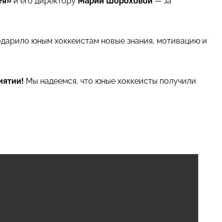
ея»
и его директору
Марии Шороховой
— за
одарило юным хоккеистам новые знания, мотивацию и
иятии!
Мы надеемся, что юные хоккеисты получили