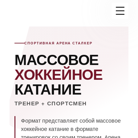
+7(995)888-23-11
Ледовая арена
СПОРТИВНАЯ АРЕНА СТАЛКЕР
МАССОВОЕ
Залы
ХОККЕЙНОЕ
Информация
КАТАНИЕ
+1
Новости
Контакты
ТРЕНЕР + СПОРТСМЕН
Элемент меню
Формат представляет собой массовое
хоккейное катание в формате
тренировок со своим тренером. Арена